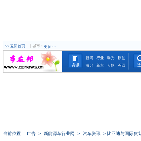
<< 返回首页
|
城市：
更多>>
新闻
行业
曝光
原创
游记
新车
人物
召回
当前位置：
广告
>
新能源车行业网
>
汽车资讯
> 比亚迪与国际皮